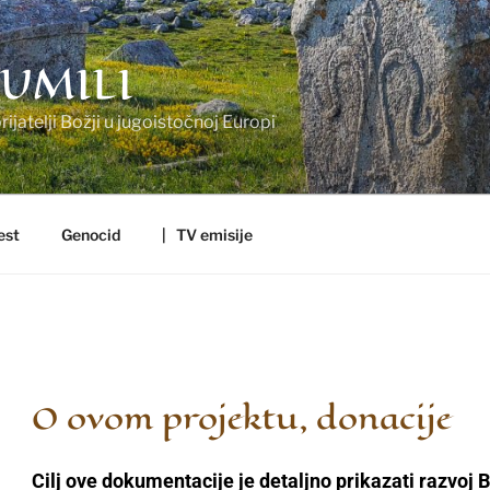
UMILI
ijatelji Božji u jugoistočnoj Europi
est
Genocid
| TV emisije
O ovom projektu, donacije
Cilj ove dokumentacije je detaljno prikazati razvoj 