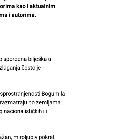
vorima kao i aktualnim
ima i autorima.
o sporedna bilješka u
zlaganja često je
sprostranjenosti Bogumila
va razmatraju po zemljama.
 nacionalističkih ili
žan, miroljubiv pokret