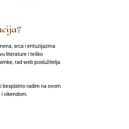
cija?
mena, srca i entuzijazma
u literature i teško
nimke, rad web poslužitelja
e i besplatno radim na ovom
 i vikendom.