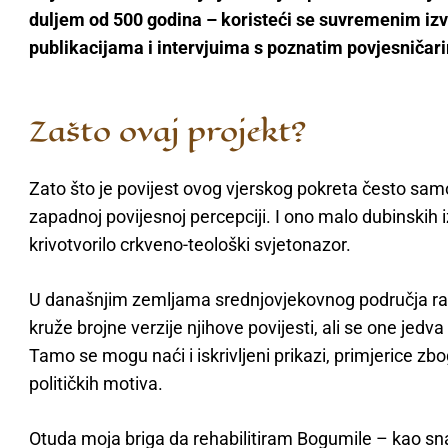
duljem od 500 godina – koristeći se suvremenim iz
publikacijama i intervjuima s poznatim povjesničar
Zašto ovaj projekt?
Zato što je povijest ovog vjerskog pokreta često sam
zapadnoj povijesnoj percepciji. I ono malo dubinskih i
krivotvorilo crkveno-teološki svjetonazor.
U današnjim zemljama srednjovjekovnog područja ra
kruže brojne verzije njihove povijesti, ali se one jed
Tamo se mogu naći i iskrivljeni prikazi, primjerice zbog
političkih motiva.
Otuda moja briga da rehabilitiram Bogumile – kao sna