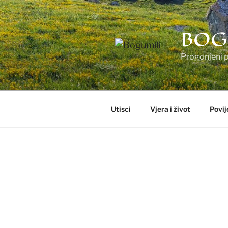
BOG
Progonjeni pr
Utisci
Vjera i život
Povij